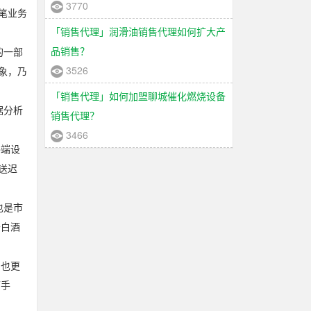
3770
笔业务
「销售代理」润滑油销售代理如何扩大产
品销售？
的一部
3526
象，乃
「销售代理」如何加盟聊城催化燃烧设备
据分析
销售代理？
3466
终端设
送迟
也是市
于白酒
。也更
下手