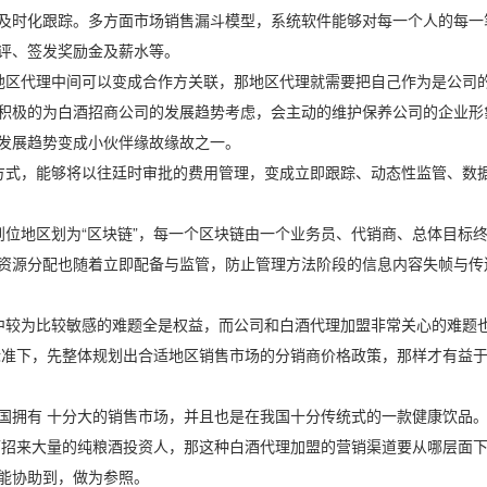
及时化跟踪。多方面市场销售漏斗模型，系统软件能够对每一个人的每一
评、签发奖励金及薪水等。
地区代理中间可以变成合作方关联，那地区代理就需要把自己作为是公司
积极的为白酒招商公司的发展趋势考虑，会主动的维护保养公司的企业形
发展趋势变成小伙伴缘故缘故之一。
方式，能够将以往廷时审批的费用管理，变成立即跟踪、动态性监管、数
到位地区划为“区块链”，每一个区块链由一个业务员、代销商、总体目标
资源分配也随着立即配备与监管，防止管理方法阶段的信息内容失帧与传
中较为比较敏感的难题全是权益，而公司和白酒代理加盟非常关心的难题
标准下，先整体规划出合适地区销售市场的分销商价格政策，那样才有益
国拥有 十分大的销售市场，并且也是在我国十分传统式的一款健康饮品
而招来大量的纯粮酒投资人，那这种白酒代理加盟的营销渠道要从哪层面
能协助到，做为参照。