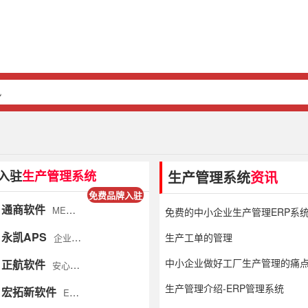
讯
永凯APS
企业智能制造核心大脑
正航软件
安心服务;打造客户终身价值
宏拓新软件
EDC软件让企业更规范 让管理变的更简单
入驻
生产管理系统
生产管理系统
资讯
晓达
实时查看生产进度 加工订单组织跟进
免费品牌入驻
通商软件
MES简单直接的工序进度管理, 从下单到制造到发货全流程跟踪
免费的中小企业生产管理ERP系
永凯APS
生产工单的管理
企业智能制造核心大脑
中小企业做好工厂生产管理的痛
正航软件
安心服务;打造客户终身价值
生产管理介绍-ERP管理系统
宏拓新软件
EDC软件让企业更规范 让管理变的更简单